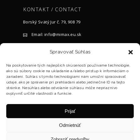
KONTAKT / CONTACT
Borský Svätý Jur č. 79, 908 79
Email: info@mimax.eu.sk
Tel.: +421 905 917 119
Spravovať Súhlas
BILLING INFORMATION:
Na poskytovanie tých najlepších skúseností používame technológie,
ako sú súbory cookie na ukladanie a/alebo prístup k informáciám o
ID: 45697418
zariadení. Súhlas s týmito technológiami nám umožní spracovávať
údaje, ako je správanie pri prehliadaní alebo jedinečné ID na tejto
VAT ID : SK2023115996
stránke. Nesúhlas alebo odvolanie súhlasu môže nepriaznivo
ovplyvniť určité vlastnosti a funkcie.
Company registered in ORSR Trnava, dep.
Ltd., No. 26177 / T
Prijať
Odmietnúť
© 2018 MIMAX SK, s.r.o., All Rights Reserved. Terms
Zobraziť predvoľby