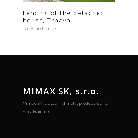
Fencing of the detached
house, Trnava
Gates and fences
MIMAX SK, s.r.o.
Mimax SK is a team of metal producers and
metalworkers.