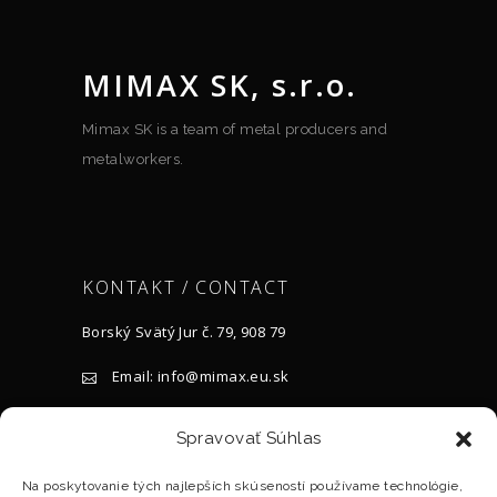
MIMAX SK, s.r.o.
Mimax SK is a team of metal producers and
metalworkers.
KONTAKT / CONTACT
Borský Svätý Jur č. 79, 908 79
Email: info@mimax.eu.sk
Tel.: +421 905 917 119
Spravovať Súhlas
BILLING INFORMATION:
Na poskytovanie tých najlepších skúseností používame technológie,