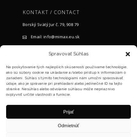
KONTAKT / CONTACT
Borský Svätý Jur č. 79, 908 79
Email: info@mimax.eu.sk
Tel.: +421 905 917 119
Spravovať Súhlas
BILLING INFORMATION:
Na poskytovanie tých najlepších skúseností používame technológie,
ako sú súbory cookie na ukladanie a/alebo prístup k informáciám o
ID: 45697418
zariadení. Súhlas s týmito technológiami nám umožní spracovávať
údaje, ako je správanie pri prehliadaní alebo jedinečné ID na tejto
VAT ID : SK2023115996
stránke. Nesúhlas alebo odvolanie súhlasu môže nepriaznivo
ovplyvniť určité vlastnosti a funkcie.
Company registered in ORSR Trnava, dep.
Ltd., No. 26177 / T
Prijať
Odmietnúť
© 2018 MIMAX SK, s.r.o., All Rights Reserved. Terms